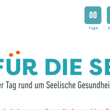
00
Tage
S