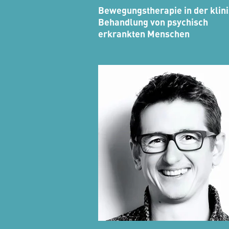
Bewegungstherapie in der klin
Behandlung von psychisch
erkrankten Menschen